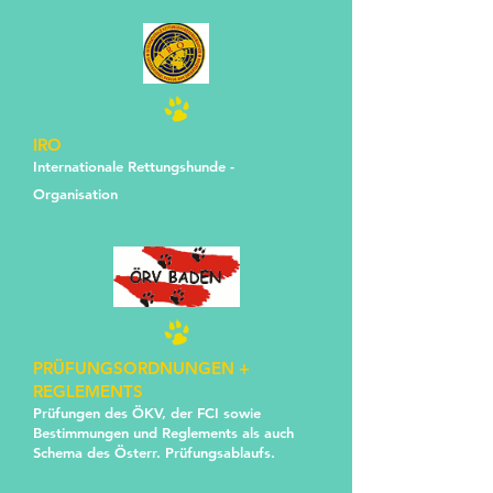
IRO
Internationale Rettungshunde -
Organisation
PRÜFUNGSORDNUNGEN +
REGLEMENTS
Prüfungen des ÖKV, der FCI sowie
Bestimmungen und Reglements als auch
Schema des Österr. Prüfungsablaufs.