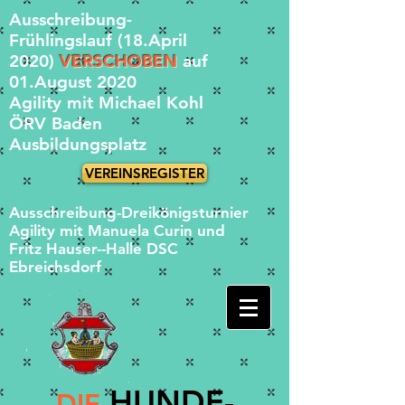
Ausschreibung-
Frühlingslauf (18.April
2020)
VERSCHOBEN
auf
01.August 2020
Agility mit Michael Kohl
ÖRV Baden
Ausbildungsplatz
VEREINSREGISTER
Ausschreibung-Dreikönigsturnier
Agility mit Manuela Curin und
Fritz Hauser--Halle DSC
Ebreichsdorf
HUND
E-
DIE​