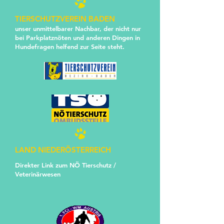
TIERSCHUTZVEREIN BADEN
unser unmittelbarer Nachbar, der nicht nur
bei Parkplatznöten und anderen Dingen in
Hundefragen helfend zur Seite steht.
LAND NIEDERÖSTERREICH
Direkter Link zum NÖ Tierschutz /
Veterinärwesen